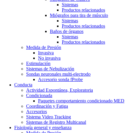
Sistemas
Productos relacionados
Miógrafos para tira de músculo
Sistemas
Productos relacionados
Baños de órganos
Sistemas
Productos relacionados
Medida de Presión
Invasiva
No invasiva
Estimulación
Sistemas de Nebulización
Sondas neuronales multi-electrodo
Accesorio sonda fProbe
Conducta
Actividad Espontánea, Exploratoria
Condicionada
Paquetes comportamiento condicionado MED
Coordinación y Fatiga
Accesorios
Sistema Video Tracking
Sistemas de Registro Multicanal
Fisiología general y enseñanza
Medida de Presión