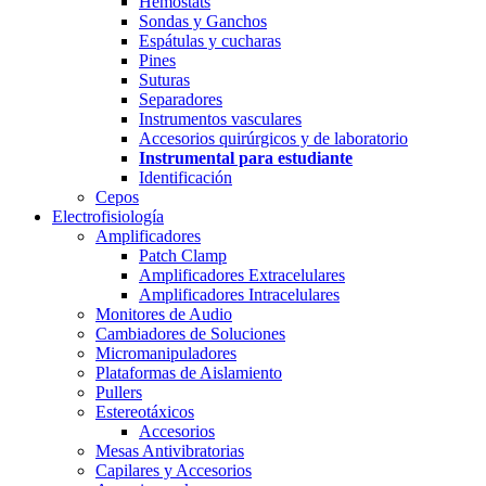
Hemostats
Sondas y Ganchos
Espátulas y cucharas
Pines
Suturas
Separadores
Instrumentos vasculares
Accesorios quirúrgicos y de laboratorio
Instrumental para estudiante
Identificación
Cepos
Electrofisiología
Amplificadores
Patch Clamp
Amplificadores Extracelulares
Amplificadores Intracelulares
Monitores de Audio
Cambiadores de Soluciones
Micromanipuladores
Plataformas de Aislamiento
Pullers
Estereotáxicos
Accesorios
Mesas Antivibratorias
Capilares y Accesorios