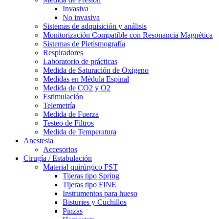
Invasiva
No invasiva
Sistemas de adquisición y análisis
Monitorización Compatible con Resonancia Magnética
Sistemas de Pletismografía
Respiradores
Laboratorio de prácticas
Medida de Saturación de Oxigeno
Medidas en Médula Espinal
Medida de CO2 y O2
Estimulación
Telemetría
Medida de Fuerza
Testeo de Filtros
Medida de Temperatura
Anestesia
Accesorios
Cirugía / Estabulación
Material quirúrgico FST
Tijeras tipo Spring
Tijeras tipo FINE
Instrumentos para hueso
Bisturies y Cuchillos
Pinzas