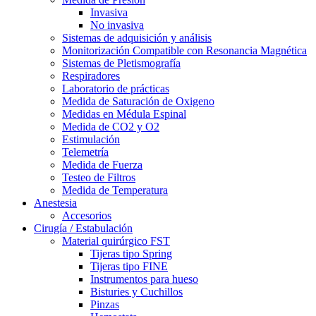
Invasiva
No invasiva
Sistemas de adquisición y análisis
Monitorización Compatible con Resonancia Magnética
Sistemas de Pletismografía
Respiradores
Laboratorio de prácticas
Medida de Saturación de Oxigeno
Medidas en Médula Espinal
Medida de CO2 y O2
Estimulación
Telemetría
Medida de Fuerza
Testeo de Filtros
Medida de Temperatura
Anestesia
Accesorios
Cirugía / Estabulación
Material quirúrgico FST
Tijeras tipo Spring
Tijeras tipo FINE
Instrumentos para hueso
Bisturies y Cuchillos
Pinzas