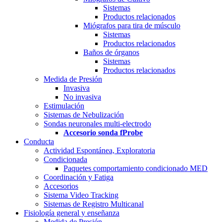
Sistemas
Productos relacionados
Miógrafos para tira de músculo
Sistemas
Productos relacionados
Baños de órganos
Sistemas
Productos relacionados
Medida de Presión
Invasiva
No invasiva
Estimulación
Sistemas de Nebulización
Sondas neuronales multi-electrodo
Accesorio sonda fProbe
Conducta
Actividad Espontánea, Exploratoria
Condicionada
Paquetes comportamiento condicionado MED
Coordinación y Fatiga
Accesorios
Sistema Video Tracking
Sistemas de Registro Multicanal
Fisiología general y enseñanza
Medida de Presión