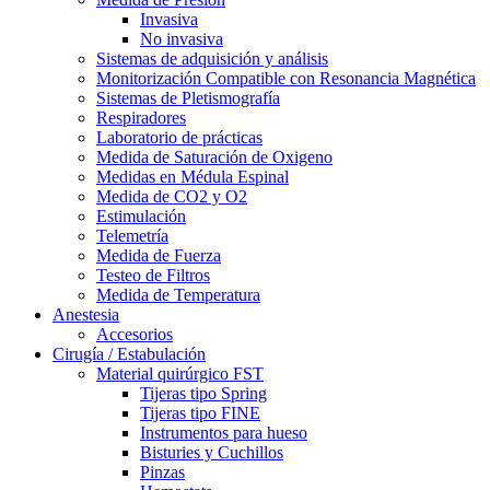
Invasiva
No invasiva
Sistemas de adquisición y análisis
Monitorización Compatible con Resonancia Magnética
Sistemas de Pletismografía
Respiradores
Laboratorio de prácticas
Medida de Saturación de Oxigeno
Medidas en Médula Espinal
Medida de CO2 y O2
Estimulación
Telemetría
Medida de Fuerza
Testeo de Filtros
Medida de Temperatura
Anestesia
Accesorios
Cirugía / Estabulación
Material quirúrgico FST
Tijeras tipo Spring
Tijeras tipo FINE
Instrumentos para hueso
Bisturies y Cuchillos
Pinzas