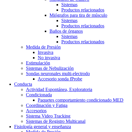
Sistemas
Productos relacionados
Miógrafos para tira de músculo
Sistemas
Productos relacionados
Baños de órganos
Sistemas
Productos relacionados
Medida de Presión
Invasiva
No invasiva
Estimulación
Sistemas de Nebulización
Sondas neuronales multi-electrodo
Accesorio sonda fProbe
Conducta
Actividad Espontánea, Exploratoria
Condicionada
Paquetes comportamiento condicionado MED
Coordinación y Fatiga
Accesorios
Sistema Video Tracking
Sistemas de Registro Multicanal
Fisiología general y enseñanza
Medida de Presión