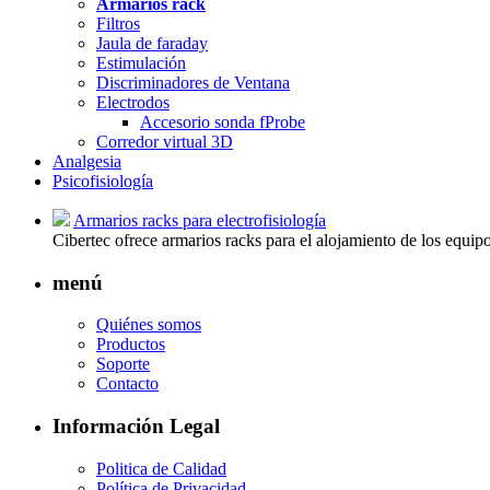
Armarios rack
Filtros
Jaula de faraday
Estimulación
Discriminadores de Ventana
Electrodos
Accesorio sonda fProbe
Corredor virtual 3D
Analgesia
Psicofisiología
Armarios racks para electrofisiología
Cibertec ofrece armarios racks para el alojamiento de los equipo
menú
Quiénes somos
Productos
Soporte
Contacto
Información Legal
Politica de Calidad
Política de Privacidad