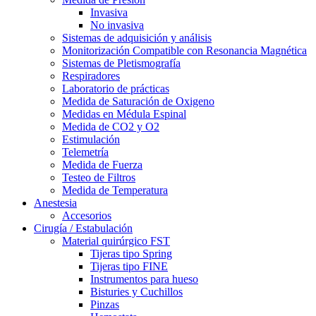
Invasiva
No invasiva
Sistemas de adquisición y análisis
Monitorización Compatible con Resonancia Magnética
Sistemas de Pletismografía
Respiradores
Laboratorio de prácticas
Medida de Saturación de Oxigeno
Medidas en Médula Espinal
Medida de CO2 y O2
Estimulación
Telemetría
Medida de Fuerza
Testeo de Filtros
Medida de Temperatura
Anestesia
Accesorios
Cirugía / Estabulación
Material quirúrgico FST
Tijeras tipo Spring
Tijeras tipo FINE
Instrumentos para hueso
Bisturies y Cuchillos
Pinzas