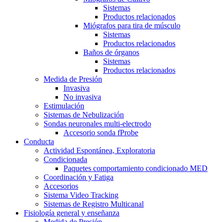
Sistemas
Productos relacionados
Miógrafos para tira de músculo
Sistemas
Productos relacionados
Baños de órganos
Sistemas
Productos relacionados
Medida de Presión
Invasiva
No invasiva
Estimulación
Sistemas de Nebulización
Sondas neuronales multi-electrodo
Accesorio sonda fProbe
Conducta
Actividad Espontánea, Exploratoria
Condicionada
Paquetes comportamiento condicionado MED
Coordinación y Fatiga
Accesorios
Sistema Video Tracking
Sistemas de Registro Multicanal
Fisiología general y enseñanza
Medida de Presión