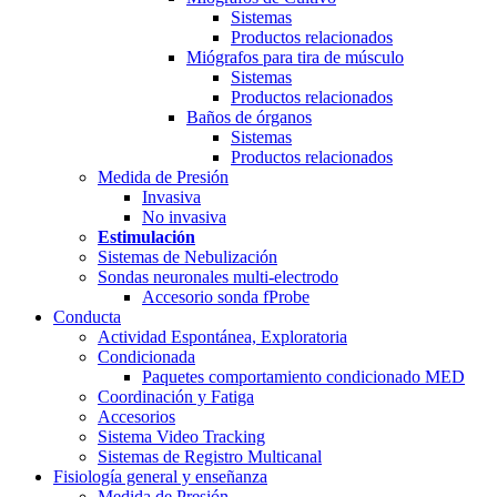
Sistemas
Productos relacionados
Miógrafos para tira de músculo
Sistemas
Productos relacionados
Baños de órganos
Sistemas
Productos relacionados
Medida de Presión
Invasiva
No invasiva
Estimulación
Sistemas de Nebulización
Sondas neuronales multi-electrodo
Accesorio sonda fProbe
Conducta
Actividad Espontánea, Exploratoria
Condicionada
Paquetes comportamiento condicionado MED
Coordinación y Fatiga
Accesorios
Sistema Video Tracking
Sistemas de Registro Multicanal
Fisiología general y enseñanza
Medida de Presión