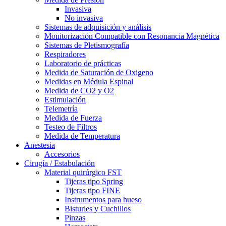
Invasiva
No invasiva
Sistemas de adquisición y análisis
Monitorización Compatible con Resonancia Magnética
Sistemas de Pletismografía
Respiradores
Laboratorio de prácticas
Medida de Saturación de Oxigeno
Medidas en Médula Espinal
Medida de CO2 y O2
Estimulación
Telemetría
Medida de Fuerza
Testeo de Filtros
Medida de Temperatura
Anestesia
Accesorios
Cirugía / Estabulación
Material quirúrgico FST
Tijeras tipo Spring
Tijeras tipo FINE
Instrumentos para hueso
Bisturies y Cuchillos
Pinzas