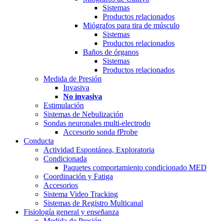
Sistemas
Productos relacionados
Miógrafos para tira de músculo
Sistemas
Productos relacionados
Baños de órganos
Sistemas
Productos relacionados
Medida de Presión
Invasiva
No invasiva
Estimulación
Sistemas de Nebulización
Sondas neuronales multi-electrodo
Accesorio sonda fProbe
Conducta
Actividad Espontánea, Exploratoria
Condicionada
Paquetes comportamiento condicionado MED
Coordinación y Fatiga
Accesorios
Sistema Video Tracking
Sistemas de Registro Multicanal
Fisiología general y enseñanza
Medida de Presión