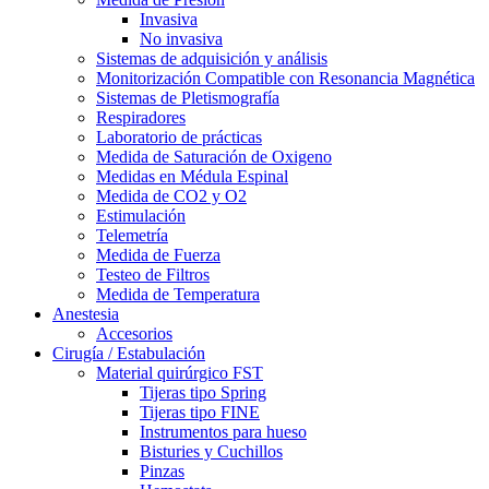
Invasiva
No invasiva
Sistemas de adquisición y análisis
Monitorización Compatible con Resonancia Magnética
Sistemas de Pletismografía
Respiradores
Laboratorio de prácticas
Medida de Saturación de Oxigeno
Medidas en Médula Espinal
Medida de CO2 y O2
Estimulación
Telemetría
Medida de Fuerza
Testeo de Filtros
Medida de Temperatura
Anestesia
Accesorios
Cirugía / Estabulación
Material quirúrgico FST
Tijeras tipo Spring
Tijeras tipo FINE
Instrumentos para hueso
Bisturies y Cuchillos
Pinzas