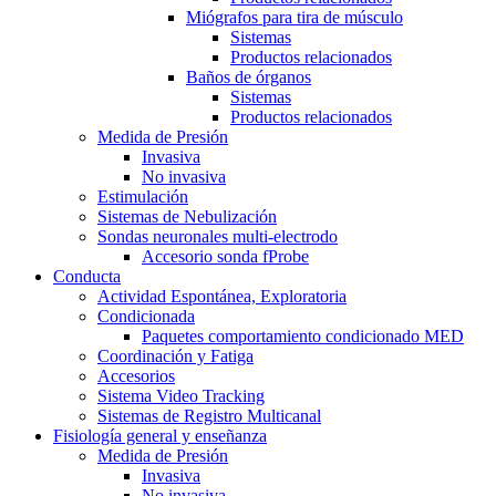
Miógrafos para tira de músculo
Sistemas
Productos relacionados
Baños de órganos
Sistemas
Productos relacionados
Medida de Presión
Invasiva
No invasiva
Estimulación
Sistemas de Nebulización
Sondas neuronales multi-electrodo
Accesorio sonda fProbe
Conducta
Actividad Espontánea, Exploratoria
Condicionada
Paquetes comportamiento condicionado MED
Coordinación y Fatiga
Accesorios
Sistema Video Tracking
Sistemas de Registro Multicanal
Fisiología general y enseñanza
Medida de Presión
Invasiva
No invasiva