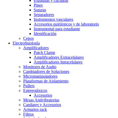
Espátulas y cucharas
Pines
Suturas
Separadores
Instrumentos vasculares
Accesorios quirúrgicos y de laboratorio
Instrumental para estudiante
Identificación
Cepos
Electrofisiología
Amplificadores
Patch Clamp
Amplificadores Extracelulares
Amplificadores Intracelulares
Monitores de Audio
Cambiadores de Soluciones
Micromanipuladores
Plataformas de Aislamiento
Pullers
Estereotáxicos
Accesorios
Mesas Antivibratorias
Capilares y Accesorios
Armarios rack
Filtros