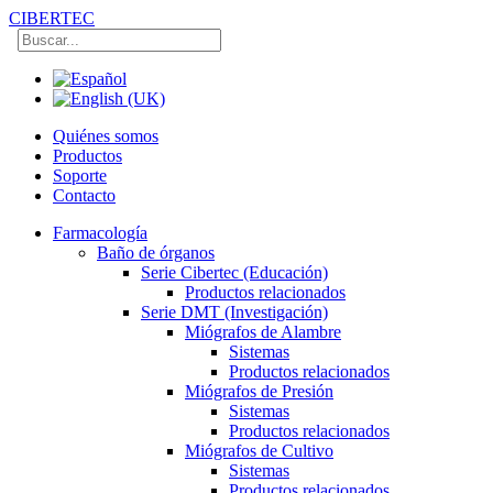
CIBERTEC
Quiénes somos
Productos
Soporte
Contacto
Farmacología
Baño de órganos
Serie Cibertec (Educación)
Productos relacionados
Serie DMT (Investigación)
Miógrafos de Alambre
Sistemas
Productos relacionados
Miógrafos de Presión
Sistemas
Productos relacionados
Miógrafos de Cultivo
Sistemas
Productos relacionados