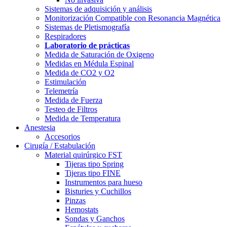
Sistemas de adquisición y análisis
Monitorización Compatible con Resonancia Magnética
Sistemas de Pletismografía
Respiradores
Laboratorio de prácticas
Medida de Saturación de Oxigeno
Medidas en Médula Espinal
Medida de CO2 y O2
Estimulación
Telemetría
Medida de Fuerza
Testeo de Filtros
Medida de Temperatura
Anestesia
Accesorios
Cirugía / Estabulación
Material quirúrgico FST
Tijeras tipo Spring
Tijeras tipo FINE
Instrumentos para hueso
Bisturies y Cuchillos
Pinzas
Hemostats
Sondas y Ganchos