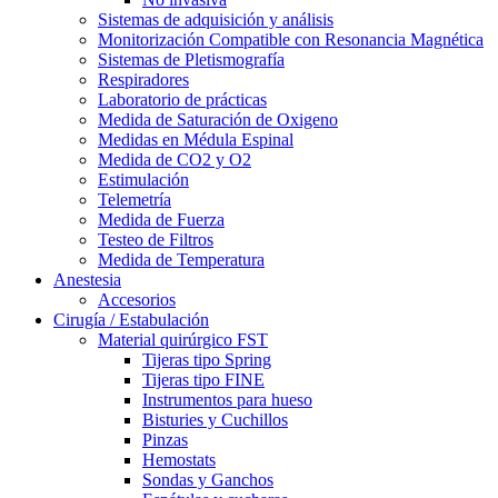
Sistemas de adquisición y análisis
Monitorización Compatible con Resonancia Magnética
Sistemas de Pletismografía
Respiradores
Laboratorio de prácticas
Medida de Saturación de Oxigeno
Medidas en Médula Espinal
Medida de CO2 y O2
Estimulación
Telemetría
Medida de Fuerza
Testeo de Filtros
Medida de Temperatura
Anestesia
Accesorios
Cirugía / Estabulación
Material quirúrgico FST
Tijeras tipo Spring
Tijeras tipo FINE
Instrumentos para hueso
Bisturies y Cuchillos
Pinzas
Hemostats
Sondas y Ganchos