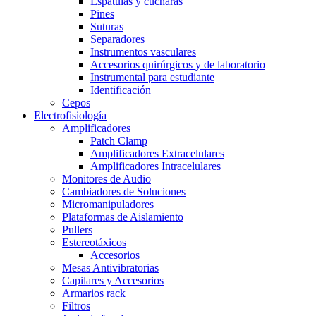
Espátulas y cucharas
Pines
Suturas
Separadores
Instrumentos vasculares
Accesorios quirúrgicos y de laboratorio
Instrumental para estudiante
Identificación
Cepos
Electrofisiología
Amplificadores
Patch Clamp
Amplificadores Extracelulares
Amplificadores Intracelulares
Monitores de Audio
Cambiadores de Soluciones
Micromanipuladores
Plataformas de Aislamiento
Pullers
Estereotáxicos
Accesorios
Mesas Antivibratorias
Capilares y Accesorios
Armarios rack
Filtros