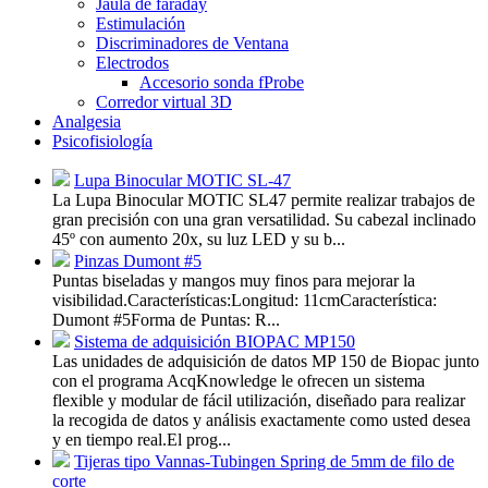
Jaula de faraday
Estimulación
Discriminadores de Ventana
Electrodos
Accesorio sonda fProbe
Corredor virtual 3D
Analgesia
Psicofisiología
Lupa Binocular MOTIC SL-47
La Lupa Binocular MOTIC SL47 permite realizar trabajos de
gran precisión con una gran versatilidad. Su cabezal inclinado
45º con aumento 20x, su luz LED y su b...
Pinzas Dumont #5
Puntas biseladas y mangos muy finos para mejorar la
visibilidad.Características:Longitud: 11cmCaracterística:
Dumont #5Forma de Puntas: R...
Sistema de adquisición BIOPAC MP150
Las unidades de adquisición de datos MP 150 de Biopac junto
con el programa AcqKnowledge le ofrecen un sistema
flexible y modular de fácil utilización, diseñado para realizar
la recogida de datos y análisis exactamente como usted desea
y en tiempo real.El prog...
Tijeras tipo Vannas-Tubingen Spring de 5mm de filo de
corte