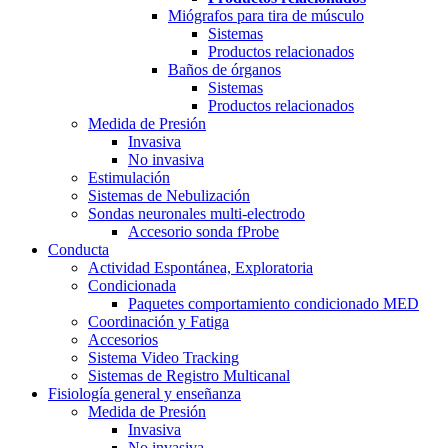
Miógrafos para tira de músculo
Sistemas
Productos relacionados
Baños de órganos
Sistemas
Productos relacionados
Medida de Presión
Invasiva
No invasiva
Estimulación
Sistemas de Nebulización
Sondas neuronales multi-electrodo
Accesorio sonda fProbe
Conducta
Actividad Espontánea, Exploratoria
Condicionada
Paquetes comportamiento condicionado MED
Coordinación y Fatiga
Accesorios
Sistema Video Tracking
Sistemas de Registro Multicanal
Fisiología general y enseñanza
Medida de Presión
Invasiva
No invasiva