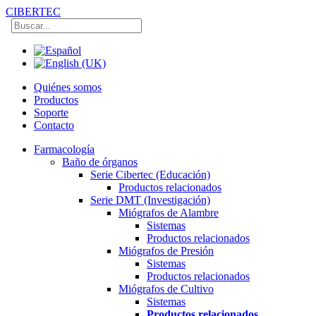
CIBERTEC
Quiénes somos
Productos
Soporte
Contacto
Farmacología
Baño de órganos
Serie Cibertec (Educación)
Productos relacionados
Serie DMT (Investigación)
Miógrafos de Alambre
Sistemas
Productos relacionados
Miógrafos de Presión
Sistemas
Productos relacionados
Miógrafos de Cultivo
Sistemas
Productos relacionados