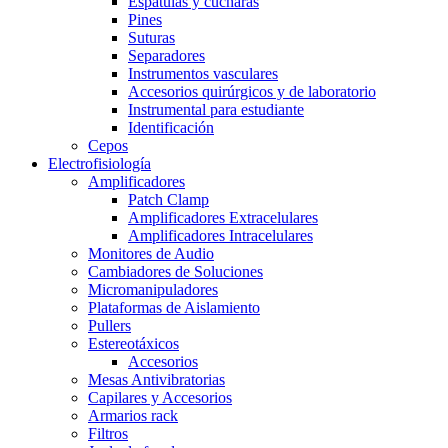
Espátulas y cucharas
Pines
Suturas
Separadores
Instrumentos vasculares
Accesorios quirúrgicos y de laboratorio
Instrumental para estudiante
Identificación
Cepos
Electrofisiología
Amplificadores
Patch Clamp
Amplificadores Extracelulares
Amplificadores Intracelulares
Monitores de Audio
Cambiadores de Soluciones
Micromanipuladores
Plataformas de Aislamiento
Pullers
Estereotáxicos
Accesorios
Mesas Antivibratorias
Capilares y Accesorios
Armarios rack
Filtros