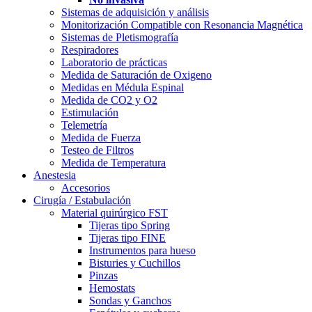
Sistemas de adquisición y análisis
Monitorización Compatible con Resonancia Magnética
Sistemas de Pletismografía
Respiradores
Laboratorio de prácticas
Medida de Saturación de Oxigeno
Medidas en Médula Espinal
Medida de CO2 y O2
Estimulación
Telemetría
Medida de Fuerza
Testeo de Filtros
Medida de Temperatura
Anestesia
Accesorios
Cirugía / Estabulación
Material quirúrgico FST
Tijeras tipo Spring
Tijeras tipo FINE
Instrumentos para hueso
Bisturies y Cuchillos
Pinzas
Hemostats
Sondas y Ganchos