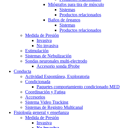
Miógrafos para tira de músculo
Sistemas
Productos relacionados
Baños de órganos
Sistemas
Productos relacionados
Medida de Presión
Invasiva
No invasiva
Estimulación
Sistemas de Nebulización
Sondas neuronales multi-electrodo
Accesorio sonda fProbe
Conducta
Actividad Espontánea, Exploratoria
Condicionada
Paquetes comportamiento condicionado MED
Coordinación y Fatiga
Accesorios
Sistema Video Tracking
Sistemas de Registro Multicanal
Fisiología general y enseñanza
Medida de Presión
Invasiva
No invasiva