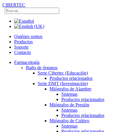
CIBERTEC
Quiénes somos
Productos
Soporte
Contacto
Farmacología
Baño de órganos
Serie Cibertec (Educación)
Productos relacionados
Serie DMT (Investigación)
Miógrafos de Alambre
Sistemas
Productos relacionados
Miógrafos de Presión
Sistemas
Productos relacionados
Miógrafos de Cultivo
Sistemas
Productos relacionados