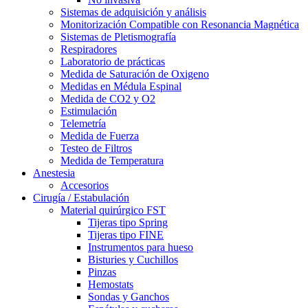
Sistemas de adquisición y análisis
Monitorización Compatible con Resonancia Magnética
Sistemas de Pletismografía
Respiradores
Laboratorio de prácticas
Medida de Saturación de Oxigeno
Medidas en Médula Espinal
Medida de CO2 y O2
Estimulación
Telemetría
Medida de Fuerza
Testeo de Filtros
Medida de Temperatura
Anestesia
Accesorios
Cirugía / Estabulación
Material quirúrgico FST
Tijeras tipo Spring
Tijeras tipo FINE
Instrumentos para hueso
Bisturies y Cuchillos
Pinzas
Hemostats
Sondas y Ganchos