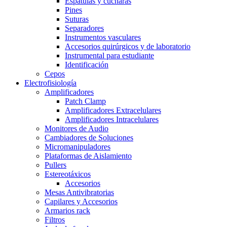
Espátulas y cucharas
Pines
Suturas
Separadores
Instrumentos vasculares
Accesorios quirúrgicos y de laboratorio
Instrumental para estudiante
Identificación
Cepos
Electrofisiología
Amplificadores
Patch Clamp
Amplificadores Extracelulares
Amplificadores Intracelulares
Monitores de Audio
Cambiadores de Soluciones
Micromanipuladores
Plataformas de Aislamiento
Pullers
Estereotáxicos
Accesorios
Mesas Antivibratorias
Capilares y Accesorios
Armarios rack
Filtros