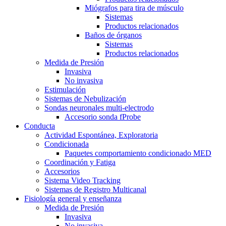
Miógrafos para tira de músculo
Sistemas
Productos relacionados
Baños de órganos
Sistemas
Productos relacionados
Medida de Presión
Invasiva
No invasiva
Estimulación
Sistemas de Nebulización
Sondas neuronales multi-electrodo
Accesorio sonda fProbe
Conducta
Actividad Espontánea, Exploratoria
Condicionada
Paquetes comportamiento condicionado MED
Coordinación y Fatiga
Accesorios
Sistema Video Tracking
Sistemas de Registro Multicanal
Fisiología general y enseñanza
Medida de Presión
Invasiva
No invasiva