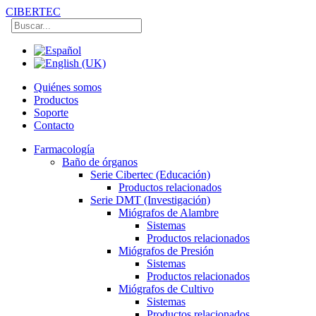
CIBERTEC
Quiénes somos
Productos
Soporte
Contacto
Farmacología
Baño de órganos
Serie Cibertec (Educación)
Productos relacionados
Serie DMT (Investigación)
Miógrafos de Alambre
Sistemas
Productos relacionados
Miógrafos de Presión
Sistemas
Productos relacionados
Miógrafos de Cultivo
Sistemas
Productos relacionados