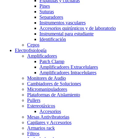
Espátulas y cucharas
Pines
Suturas
Separadores
Instrumentos vasculares
Accesorios quirúrgicos y de laboratorio
Instrumental para estudiante
Identificación
Cepos
Electrofisiología
Amplificadores
Patch Clamp
Amplificadores Extracelulares
Amplificadores Intracelulares
Monitores de Audio
Cambiadores de Soluciones
Micromanipuladores
Plataformas de Aislamiento
Pullers
Estereotáxicos
Accesorios
Mesas Antivibratorias
Capilares y Accesorios
Armarios rack
Filtros