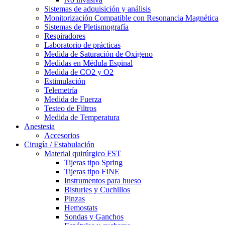
Sistemas de adquisición y análisis
Monitorización Compatible con Resonancia Magnética
Sistemas de Pletismografía
Respiradores
Laboratorio de prácticas
Medida de Saturación de Oxigeno
Medidas en Médula Espinal
Medida de CO2 y O2
Estimulación
Telemetría
Medida de Fuerza
Testeo de Filtros
Medida de Temperatura
Anestesia
Accesorios
Cirugía / Estabulación
Material quirúrgico FST
Tijeras tipo Spring
Tijeras tipo FINE
Instrumentos para hueso
Bisturies y Cuchillos
Pinzas
Hemostats
Sondas y Ganchos