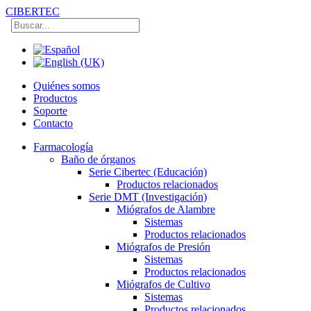
CIBERTEC
Quiénes somos
Productos
Soporte
Contacto
Farmacología
Baño de órganos
Serie Cibertec (Educación)
Productos relacionados
Serie DMT (Investigación)
Miógrafos de Alambre
Sistemas
Productos relacionados
Miógrafos de Presión
Sistemas
Productos relacionados
Miógrafos de Cultivo
Sistemas
Productos relacionados