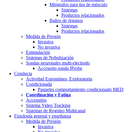
Miógrafos para tira de músculo
Sistemas
Productos relacionados
Baños de órganos
Sistemas
Productos relacionados
Medida de Presión
Invasiva
No invasiva
Estimulación
Sistemas de Nebulización
Sondas neuronales multi-electrodo
Accesorio sonda fProbe
Conducta
Actividad Espontánea, Exploratoria
Condicionada
Paquetes comportamiento condicionado MED
Coordinación y Fatiga
Accesorios
Sistema Video Tracking
Sistemas de Registro Multicanal
Fisiología general y enseñanza
Medida de Presión
Invasiva
No invasiva