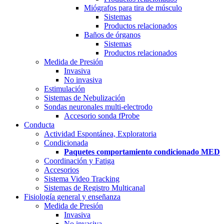
Miógrafos para tira de músculo
Sistemas
Productos relacionados
Baños de órganos
Sistemas
Productos relacionados
Medida de Presión
Invasiva
No invasiva
Estimulación
Sistemas de Nebulización
Sondas neuronales multi-electrodo
Accesorio sonda fProbe
Conducta
Actividad Espontánea, Exploratoria
Condicionada
Paquetes comportamiento condicionado MED
Coordinación y Fatiga
Accesorios
Sistema Video Tracking
Sistemas de Registro Multicanal
Fisiología general y enseñanza
Medida de Presión
Invasiva
No invasiva