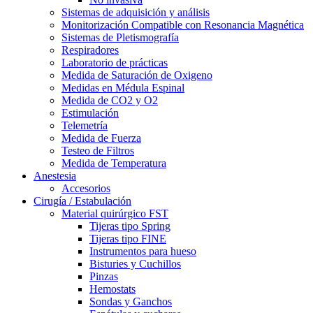
Sistemas de adquisición y análisis
Monitorización Compatible con Resonancia Magnética
Sistemas de Pletismografía
Respiradores
Laboratorio de prácticas
Medida de Saturación de Oxigeno
Medidas en Médula Espinal
Medida de CO2 y O2
Estimulación
Telemetría
Medida de Fuerza
Testeo de Filtros
Medida de Temperatura
Anestesia
Accesorios
Cirugía / Estabulación
Material quirúrgico FST
Tijeras tipo Spring
Tijeras tipo FINE
Instrumentos para hueso
Bisturies y Cuchillos
Pinzas
Hemostats
Sondas y Ganchos