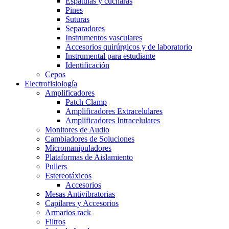
Espátulas y cucharas
Pines
Suturas
Separadores
Instrumentos vasculares
Accesorios quirúrgicos y de laboratorio
Instrumental para estudiante
Identificación
Cepos
Electrofisiología
Amplificadores
Patch Clamp
Amplificadores Extracelulares
Amplificadores Intracelulares
Monitores de Audio
Cambiadores de Soluciones
Micromanipuladores
Plataformas de Aislamiento
Pullers
Estereotáxicos
Accesorios
Mesas Antivibratorias
Capilares y Accesorios
Armarios rack
Filtros