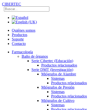
CIBERTEC
Quiénes somos
Productos
Soporte
Contacto
Farmacología
Baño de órganos
Serie Cibertec (Educación)
Productos relacionados
Serie DMT (Investigación)
Miógrafos de Alambre
Sistemas
Productos relacionados
Miógrafos de Presión
Sistemas
Productos relacionados
Miógrafos de Cultivo
Sistemas
Productos relacionados