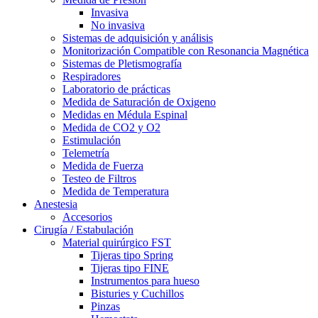
Invasiva
No invasiva
Sistemas de adquisición y análisis
Monitorización Compatible con Resonancia Magnética
Sistemas de Pletismografía
Respiradores
Laboratorio de prácticas
Medida de Saturación de Oxigeno
Medidas en Médula Espinal
Medida de CO2 y O2
Estimulación
Telemetría
Medida de Fuerza
Testeo de Filtros
Medida de Temperatura
Anestesia
Accesorios
Cirugía / Estabulación
Material quirúrgico FST
Tijeras tipo Spring
Tijeras tipo FINE
Instrumentos para hueso
Bisturies y Cuchillos
Pinzas