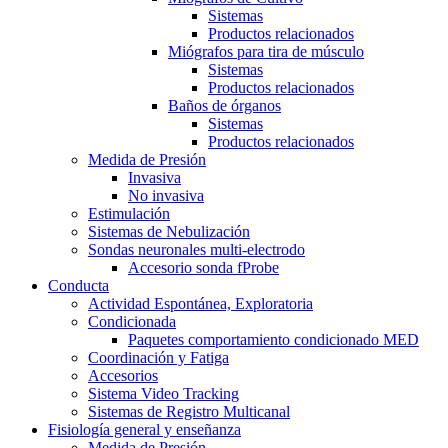
Sistemas
Productos relacionados
Miógrafos para tira de músculo
Sistemas
Productos relacionados
Baños de órganos
Sistemas
Productos relacionados
Medida de Presión
Invasiva
No invasiva
Estimulación
Sistemas de Nebulización
Sondas neuronales multi-electrodo
Accesorio sonda fProbe
Conducta
Actividad Espontánea, Exploratoria
Condicionada
Paquetes comportamiento condicionado MED
Coordinación y Fatiga
Accesorios
Sistema Video Tracking
Sistemas de Registro Multicanal
Fisiología general y enseñanza
Medida de Presión