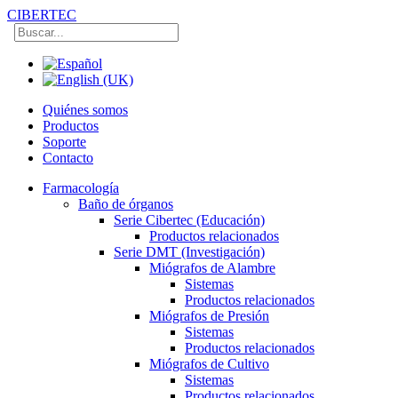
CIBERTEC
Quiénes somos
Productos
Soporte
Contacto
Farmacología
Baño de órganos
Serie Cibertec (Educación)
Productos relacionados
Serie DMT (Investigación)
Miógrafos de Alambre
Sistemas
Productos relacionados
Miógrafos de Presión
Sistemas
Productos relacionados
Miógrafos de Cultivo
Sistemas
Productos relacionados