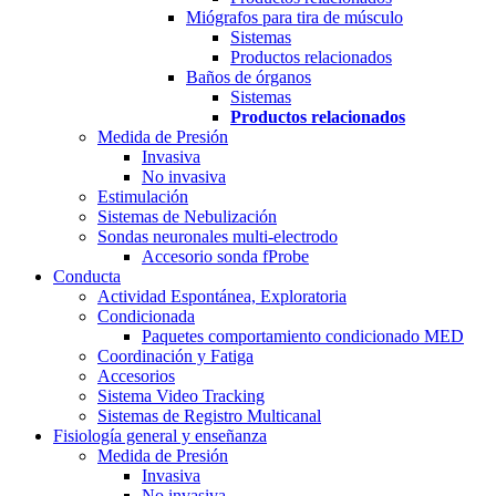
Miógrafos para tira de músculo
Sistemas
Productos relacionados
Baños de órganos
Sistemas
Productos relacionados
Medida de Presión
Invasiva
No invasiva
Estimulación
Sistemas de Nebulización
Sondas neuronales multi-electrodo
Accesorio sonda fProbe
Conducta
Actividad Espontánea, Exploratoria
Condicionada
Paquetes comportamiento condicionado MED
Coordinación y Fatiga
Accesorios
Sistema Video Tracking
Sistemas de Registro Multicanal
Fisiología general y enseñanza
Medida de Presión
Invasiva
No invasiva