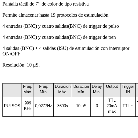
Pantalla táctil de 7’’ de color de tipo resistiva
Permite almacenar hasta 19 protocolos de estimulación
4 entradas (BNC) y cuatro salidas(BNC) de trigger de pulso
4 entradas (BNC) y cuatro salidas(BNC) de trigger de tren
4 salidas (BNC) + 4 salidas (ISU) de estimulación con interruptor
ON/OFF
Resolución: 10 µS.
Freq.
Freq.
Duración
Duración
Delay
Output
Trigger
Máx.
Mín.
Máx.
Mín.
Min.
IN
TTL
999
PULSOS
0,0277Hz
3600s
10 µS
0
20mA
TTL ↑
KHz
max