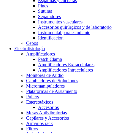
Espátulas y cucharas
Pines
Suturas
Separadores
Instrumentos vasculares
Accesorios quirúrgicos y de laboratorio
Instrumental para estudiante
Identificación
Cepos
Electrofisiología
Amplificadores
Patch Clamp
Amplificadores Extracelulares
Amplificadores Intracelulares
Monitores de Audio
Cambiadores de Soluciones
Micromanipuladores
Plataformas de Aislamiento
Pullers
Estereotáxicos
Accesorios
Mesas Antivibratorias
Capilares y Accesorios
Armarios rack
Filtros