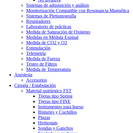
Sistemas de adquisición y análisis
Monitorización Compatible con Resonancia Magnética
Sistemas de Pletismografía
Respiradores
Laboratorio de prácticas
Medida de Saturación de Oxigeno
Medidas en Médula Espinal
Medida de CO2 y O2
Estimulación
Telemetría
Medida de Fuerza
Testeo de Filtros
Medida de Temperatura
Anestesia
Accesorios
Cirugía / Estabulación
Material quirúrgico FST
Tijeras tipo Spring
Tijeras tipo FINE
Instrumentos para hueso
Bisturies y Cuchillos
Pinzas
Hemostats
Sondas y Ganchos