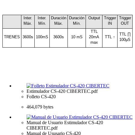
Inter.
Inter.
Duración
Duración
Output
Trigger
Trigger
Máx.
Mín.
Máx.
Mín.
IN
OUT
TTL
TTL ∏
TRENES
3600s
100mS
3600s
10 mS
20mA
TTL ↑
100µS
max
Estimulador CS-420 CIBERTEC.pdf
Folleto CS-420
464,079 bytes
Manual de Usuario Estimulador CS-420
CIBERTEC.pdf
Manual de Ususario CS-420