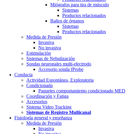
Miógrafos para tira de músculo
Sistemas
Productos relacionados
Baños de órganos
Sistemas
Productos relacionados
Medida de Presión
Invasiva
No invasiva
Estimulación
Sistemas de Nebulización
Sondas neuronales multi-electrodo
Accesorio sonda fProbe
Conducta
Actividad Espontánea, Exploratoria
Condicionada
Paquetes comportamiento condicionado MED
Coordinación y Fatiga
Accesorios
Sistema Video Tracking
Sistemas de Registro Multicanal
Fisiología general y enseñanza
Medida de Presión
Invasiva
No invasiva