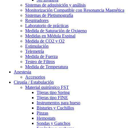
Sistemas de adquisición y análisis
Monitorización Compatible con Resonancia Magnética
Sistemas de Pletismografía
Respiradores
Laboratorio de prácticas
Medida de Saturación de Oxigeno
Medidas en Médula Espinal
Medida de CO2 y O2
Estimulación
Telemetría
Medida de Fuerza
Testeo de Filtros
Medida de Temperatura
Anestesia
Accesorios
Cirugía / Estabulación
Material quirúrgico FST
Tijeras tipo Spring
Tijeras tipo FINE
Instrumentos para hueso
Bisturies y Cuchillos
Pinzas
Hemostats
Sondas y Ganchos