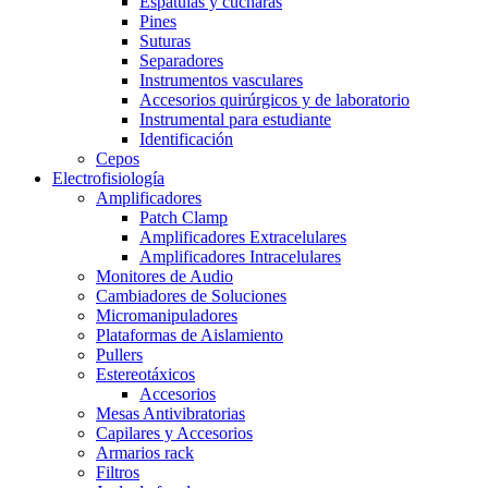
Espátulas y cucharas
Pines
Suturas
Separadores
Instrumentos vasculares
Accesorios quirúrgicos y de laboratorio
Instrumental para estudiante
Identificación
Cepos
Electrofisiología
Amplificadores
Patch Clamp
Amplificadores Extracelulares
Amplificadores Intracelulares
Monitores de Audio
Cambiadores de Soluciones
Micromanipuladores
Plataformas de Aislamiento
Pullers
Estereotáxicos
Accesorios
Mesas Antivibratorias
Capilares y Accesorios
Armarios rack
Filtros