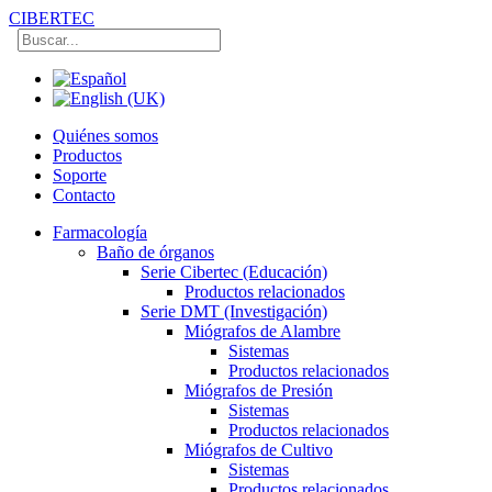
CIBERTEC
Quiénes somos
Productos
Soporte
Contacto
Farmacología
Baño de órganos
Serie Cibertec (Educación)
Productos relacionados
Serie DMT (Investigación)
Miógrafos de Alambre
Sistemas
Productos relacionados
Miógrafos de Presión
Sistemas
Productos relacionados
Miógrafos de Cultivo
Sistemas
Productos relacionados