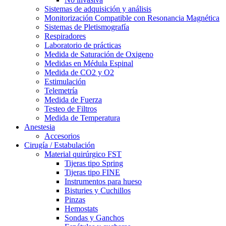
Sistemas de adquisición y análisis
Monitorización Compatible con Resonancia Magnética
Sistemas de Pletismografía
Respiradores
Laboratorio de prácticas
Medida de Saturación de Oxigeno
Medidas en Médula Espinal
Medida de CO2 y O2
Estimulación
Telemetría
Medida de Fuerza
Testeo de Filtros
Medida de Temperatura
Anestesia
Accesorios
Cirugía / Estabulación
Material quirúrgico FST
Tijeras tipo Spring
Tijeras tipo FINE
Instrumentos para hueso
Bisturies y Cuchillos
Pinzas
Hemostats
Sondas y Ganchos