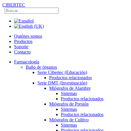
CIBERTEC
Quiénes somos
Productos
Soporte
Contacto
Farmacología
Baño de órganos
Serie Cibertec (Educación)
Productos relacionados
Serie DMT (Investigación)
Miógrafos de Alambre
Sistemas
Productos relacionados
Miógrafos de Presión
Sistemas
Productos relacionados
Miógrafos de Cultivo
Sistemas
Productos relacionados