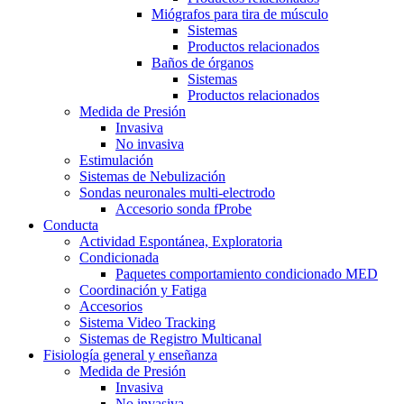
Miógrafos para tira de músculo
Sistemas
Productos relacionados
Baños de órganos
Sistemas
Productos relacionados
Medida de Presión
Invasiva
No invasiva
Estimulación
Sistemas de Nebulización
Sondas neuronales multi-electrodo
Accesorio sonda fProbe
Conducta
Actividad Espontánea, Exploratoria
Condicionada
Paquetes comportamiento condicionado MED
Coordinación y Fatiga
Accesorios
Sistema Video Tracking
Sistemas de Registro Multicanal
Fisiología general y enseñanza
Medida de Presión
Invasiva
No invasiva